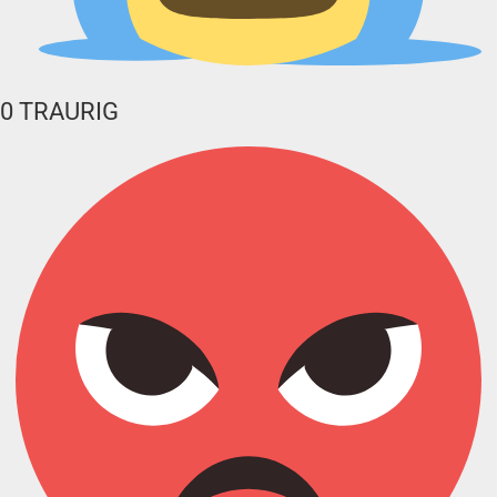
0
TRAURIG