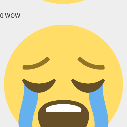
0
WOW