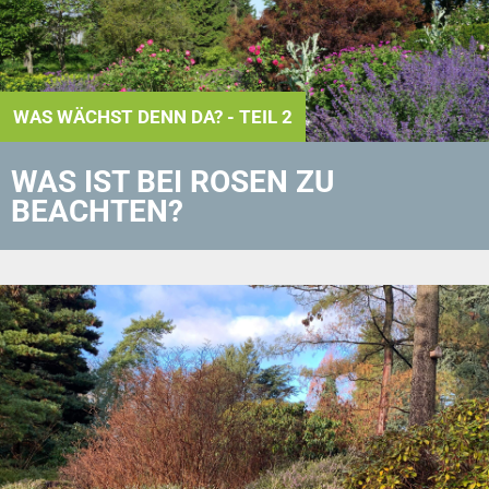
WAS WÄCHST DENN DA? - TEIL 2
WAS IST BEI ROSEN ZU
BEACHTEN?