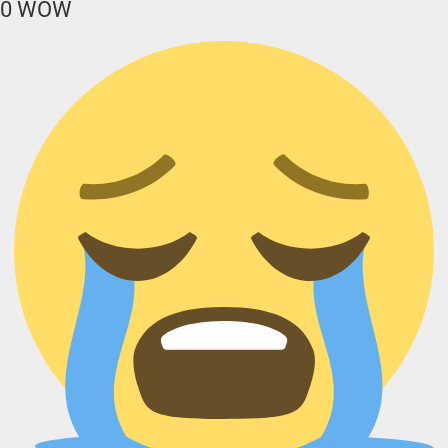
0
WOW