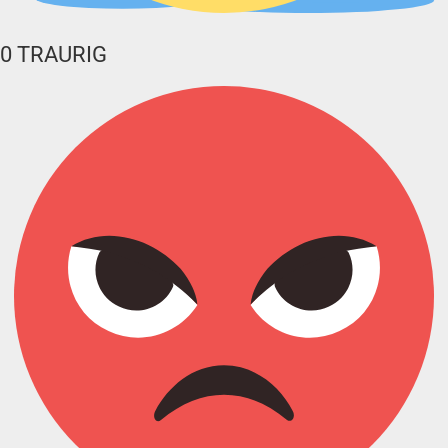
0
TRAURIG