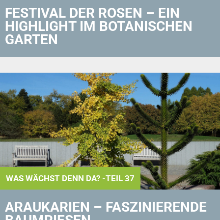
FESTIVAL DER ROSEN – EIN
HIGHLIGHT IM BOTANISCHEN
GARTEN
WAS WÄCHST DENN DA? -TEIL 37
ARAUKARIEN – FASZINIERENDE