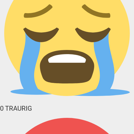
0
TRAURIG