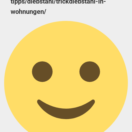
tipps/diebstahl/trickdiebstahl-in-
wohnungen/