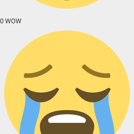
0
WOW