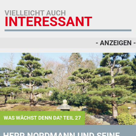
VIELLEICHT AUCH
INTERESSANT
- ANZEIGEN -
WAS WÄCHST DENN DA? TEIL 27
HERR NORDMANN UND SEINE