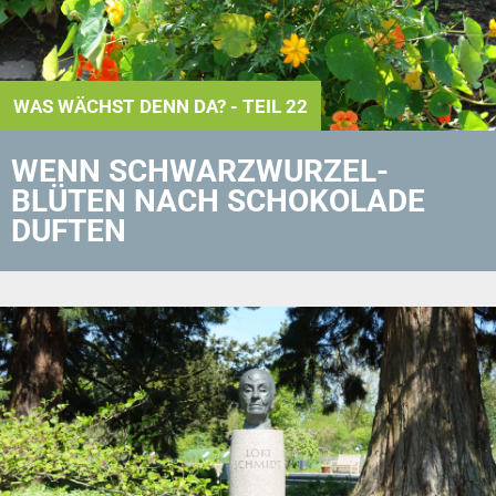
WAS WÄCHST DENN DA? - TEIL 22
WENN SCHWARZ­WURZEL­
BLÜTEN NACH SCHOKOLADE
DUFTEN