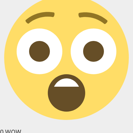
0
WOW