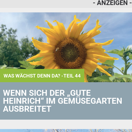
- ANZEIGEN -
WAS WÄCHST DENN DA? -TEIL 44
WENN SICH DER „GUTE
HEINRICH“ IM GEMÜSEGARTEN
AUSBREITET