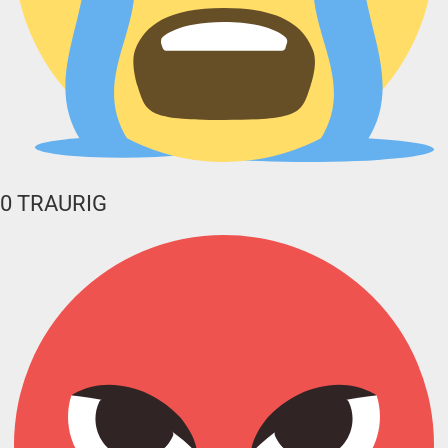
0
TRAURIG