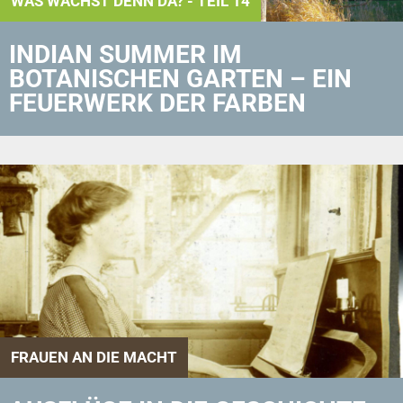
WAS WÄCHST DENN DA? - TEIL 14
INDIAN SUMMER IM
BOTANISCHEN GARTEN – EIN
FEUERWERK DER FARBEN
FRAUEN AN DIE MACHT