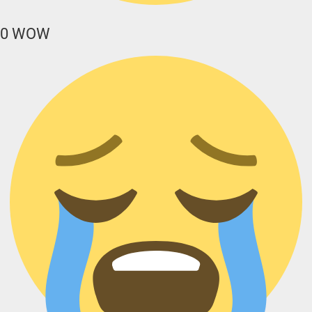
0
WOW