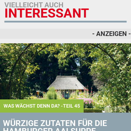
VIELLEICHT AUCH
INTERESSANT
- ANZEIGEN -
WAS WÄCHST DENN DA? -TEIL 45
WÜRZIGE ZUTATEN FÜR DIE