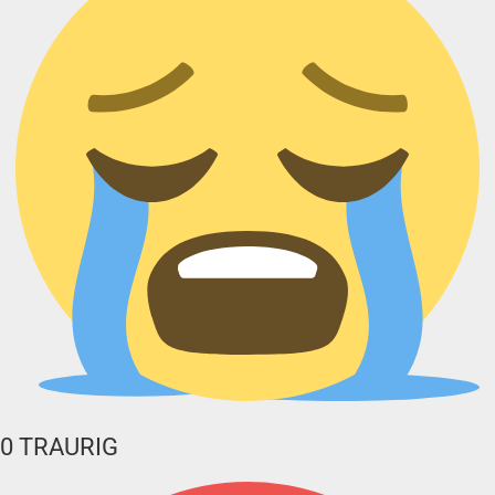
0
TRAURIG