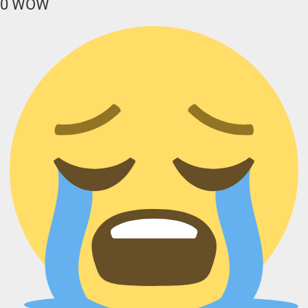
0
WOW