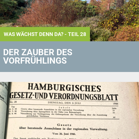
WAS WÄCHST DENN DA? - TEIL 28
DER ZAUBER DES
VORFRÜHLINGS