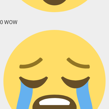
0
WOW