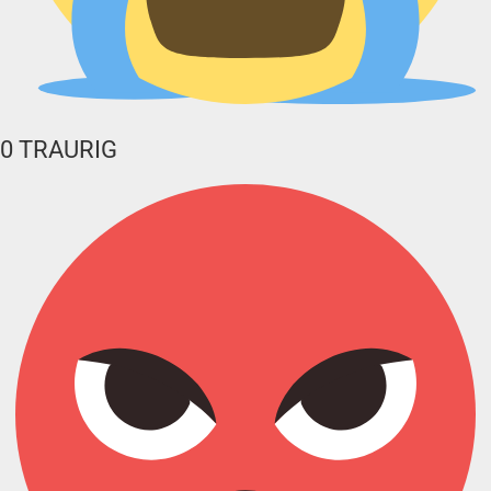
0
TRAURIG