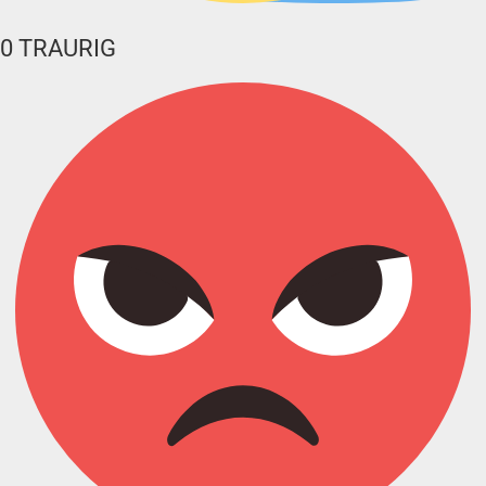
0
TRAURIG