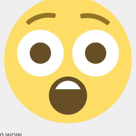
0
WOW