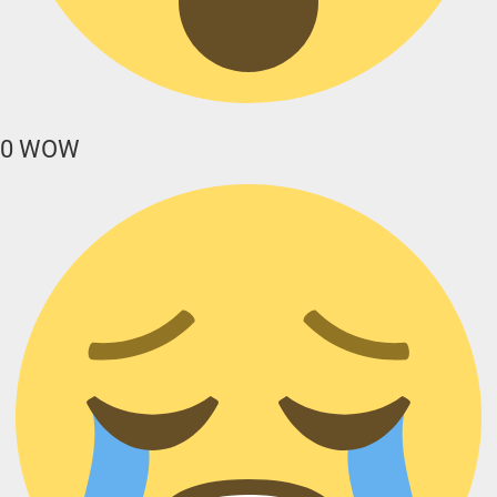
0
WOW