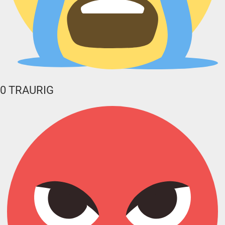
0
TRAURIG