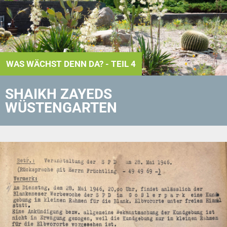
WAS WÄCHST DENN DA? - TEIL 4
SHAIKH ZAYEDS
WÜSTENGARTEN