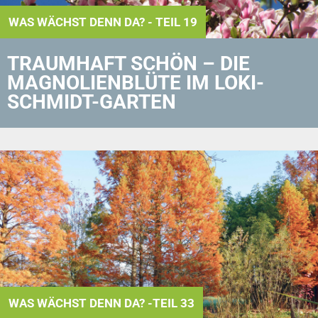
WAS WÄCHST DENN DA? - TEIL 19
TRAUMHAFT SCHÖN – DIE
MAGNOLIENBLÜTE IM LOKI-
SCHMIDT-GARTEN
WAS WÄCHST DENN DA? -TEIL 33