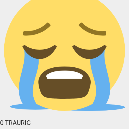
0
TRAURIG