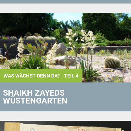
WAS WÄCHST DENN DA? - TEIL 4
SHAIKH ZAYEDS
WÜSTENGARTEN