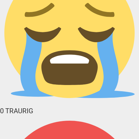
0
TRAURIG