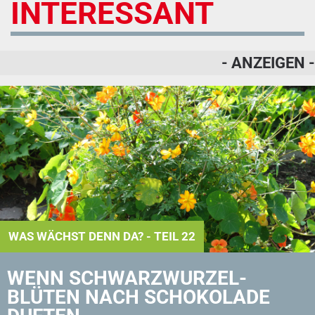
INTERESSANT
- ANZEIGEN -
WAS WÄCHST DENN DA? - TEIL 22
WENN SCHWARZ­WURZEL­
BLÜTEN NACH SCHOKOLADE