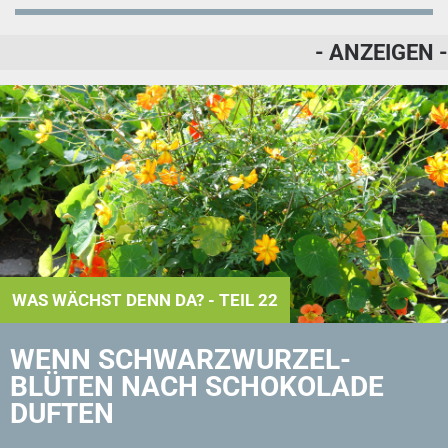
- ANZEIGEN -
WAS WÄCHST DENN DA? - TEIL 22
WENN SCHWARZ­WURZEL­
BLÜTEN NACH SCHOKOLADE
DUFTEN