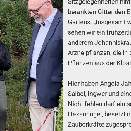
Sitzgelegenheiten hin
berankten Gitter den E
Gartens. „Insgesamt w
sehen wir ein frühzeit
anderem Johanniskrau
Arzneipflanzen, die in
Pflanzen aus der Klos
Hier haben Angela Jah
Salbei, Ingwer und ei
Nicht fehlen darf ein 
Hexenhügel, besetzt mit
Zauberkräfte zugespr