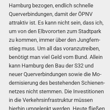
Hamburg bezogen, endlich schnelle
Quer­ver­bind­ungen, damit der ÖPNV
attraktiv ist. Es kann nicht sein, dass ich,
um von den Elb­vor­orten zum Stadt­park
zu kommen, immer über den Jung­fern­
stieg muss. Um all das voranzutreiben,
benötigt man viel Geld vom Bund. Allein
kann Hamburg den Bau der S32 und
neuer Quer­ver­bind­ungen sowie die Mo­
dern­isier­ung des bestehenden Schien­en­
netz­es nicht stemmen. Die In­vest­ition­en
in die Ver­kehrs­in­fra­struktur müssen
hierhin umgelenkt werden. Heute fließen