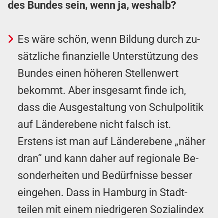
des Bundes sein, wenn ja, weshalb?
Es wäre schön, wenn Bild­ung durch zu­
sätz­liche finanz­ielle Unter­stütz­ung des
Bundes einen höheren Stellen­wert
bekommt. Aber ins­gesamt finde ich,
dass die Aus­ge­stalt­ung von Schul­politik
auf Länder­ebene nicht falsch ist.
Erstens ist man auf Länder­ebene „näher
dran“ und kann daher auf regionale Be­
sonder­heiten und Be­dürf­nisse besser
eingehen. Dass in Hamburg in Stadt­
teilen mit einem niedrigeren Sozial­index