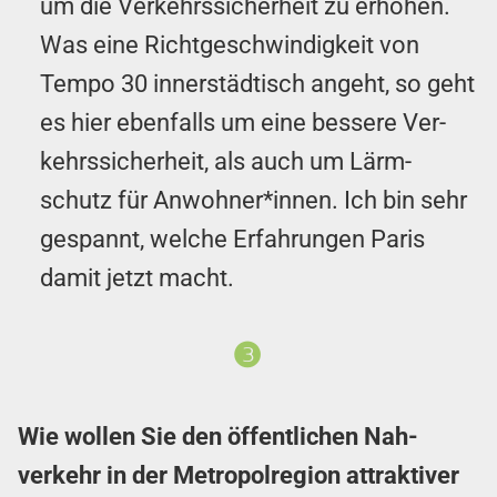
um die Ver­kehrs­sicher­heit zu erhöhen.
Was eine Richt­ge­schwin­dig­keit von
Tempo 30 inner­städtisch angeht, so geht
es hier ebenfalls um eine bessere Ver­
kehrs­sicher­heit, als auch um Lärm­
schutz für An­wohn­er*innen. Ich bin sehr
gespannt, welche Er­fahr­ungen Paris
damit jetzt macht.
❸
Wie wollen Sie den öffentlichen Nah­
verkehr in der Me­tro­pol­region attraktiver