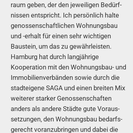
raum geben, der den jeweiligen Be­dürf­
nissen entspricht. Ich persönlich halte
ge­nos­sen­schaft­lichen Wo­hn­ungs­bau
und -erhalt für einen sehr wichtigen
Baustein, um das zu gewährleisten.
Hamburg hat durch langjährige
Kooperation mit den Wo­hn­ungs­bau- und
Im­mo­bi­lien­ver­bän­den sowie durch die
stadteigene SAGA und einen breiten Mix
weiterer starker Ge­nos­sen­schaf­ten
anders als andere Städte gute Vor­aus­
setz­ungen, den Wo­hn­ungs­bau bedarfs­
gerecht vor­an­zu­bringen und dabei die