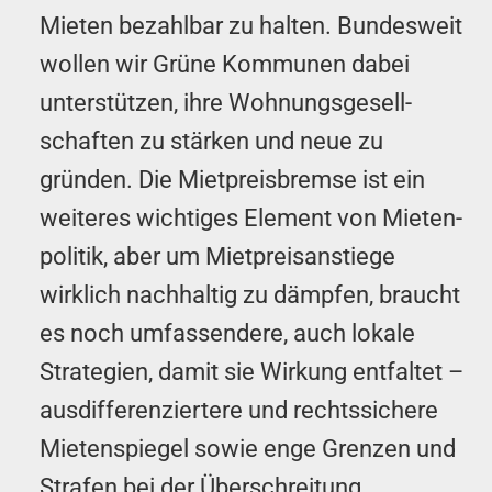
Mieten bezahlbar zu halten. Bundes­weit
wollen wir Grüne Ko­mm­unen dabei
unterstützen, ihre Wo­hnungs­gesell­
schaften zu stärken und neue zu
gründen. Die Miet­preis­bremse ist ein
weiteres wichtiges Element von Mieten­
politik, aber um Miet­preis­an­stiege
wirklich nachhaltig zu dämpfen, braucht
es noch um­fass­en­dere, auch lokale
Strategien, damit sie Wirkung entfaltet –
aus­diff­erenz­iertere und rechtssichere
Mieten­spiegel sowie enge Grenzen und
Strafen bei der Über­schreit­ung