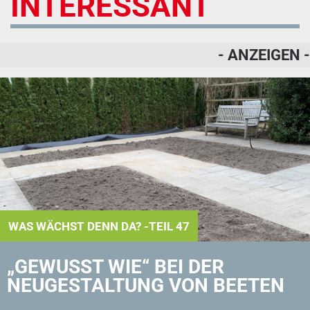
INTERESSANT
- ANZEIGEN -
WAS WÄCHST DENN DA? -TEIL 47
„GEWUSST WIE“ BEI DER
NEUGESTALTUNG VON BEETEN