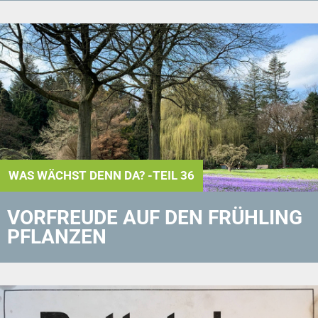
WAS WÄCHST DENN DA? -TEIL 36
VORFREUDE AUF DEN FRÜHLING
PFLANZEN